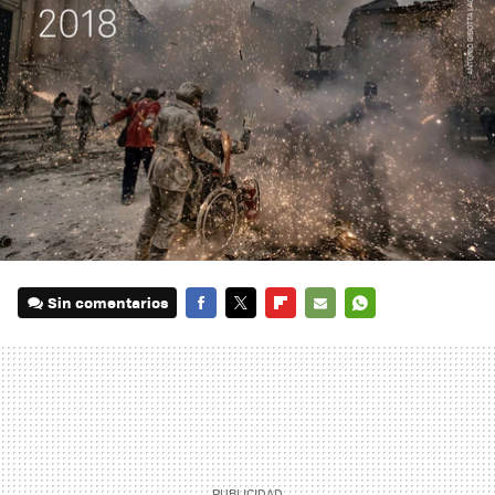
Sin comentarios
FACEBOOK
TWITTER
FLIPBOARD
E-
WHATSAPP
MAIL