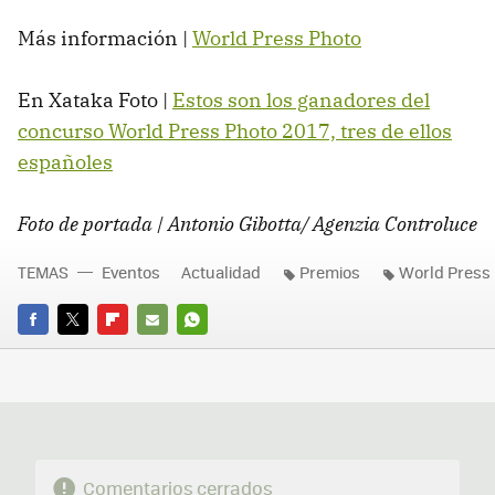
Más información |
World Press Photo
En Xataka Foto |
Estos son los ganadores del
concurso World Press Photo 2017, tres de ellos
españoles
Foto de portada | Antonio Gibotta/ Agenzia Controluce
TEMAS
Eventos
Actualidad
Premios
World Press
FACEBOOK
TWITTER
FLIPBOARD
E-
WHATSAPP
MAIL
Comentarios cerrados