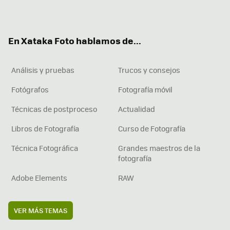
ter
ebo
tub
agr
boa
ok
e
am
rd
En Xataka Foto hablamos de...
Análisis y pruebas
Trucos y consejos
Fotógrafos
Fotografía móvil
Técnicas de postproceso
Actualidad
Libros de Fotografía
Curso de Fotografía
Técnica Fotográfica
Grandes maestros de la
fotografía
Adobe Elements
RAW
VER MÁS TEMAS