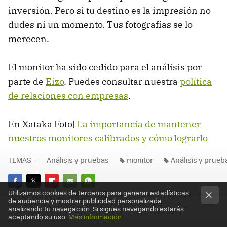
inversión. Pero si tu destino es la impresión no
dudes ni un momento. Tus fotografías se lo
merecen.
El monitor ha sido cedido para el análisis por
parte de
Eizo
. Puedes consultar nuestra
política
de relaciones con empresas
.
En Xataka Foto|
La importancia de mantener
nuestros monitores calibrados y cómo lograrlo
TEMAS
Análisis y pruebas
monitor
Análisis y prueb
Utilizamos cookies de terceros para generar estadísticas
FACEBOOK
TWITTER
FLIPBOARD
E-
WHATSAPP
de audiencia y mostrar publicidad personalizada
analizando tu navegación. Si sigues navegando estarás
MAIL
aceptando su uso.
Más información