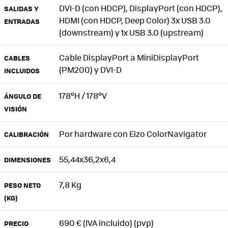
DVI-D (con HDCP), DisplayPort (con HDCP),
SALIDAS Y
HDMI (con HDCP, Deep Color) 3x USB 3.0
ENTRADAS
(downstream) y 1x USB 3.0 (upstream)
Cable DisplayPort a MiniDisplayPort
CABLES
(PM200) y DVI-D
INCLUIDOS
178ºH / 178ºV
ÁNGULO DE
VISIÓN
Por hardware con Eizo ColorNavigator
CALIBRACIÓN
55,44x36,2x6,4
DIMENSIONES
7,8 Kg
PESO NETO
(KG)‎
690 € (IVA incluido) (pvp)
PRECIO