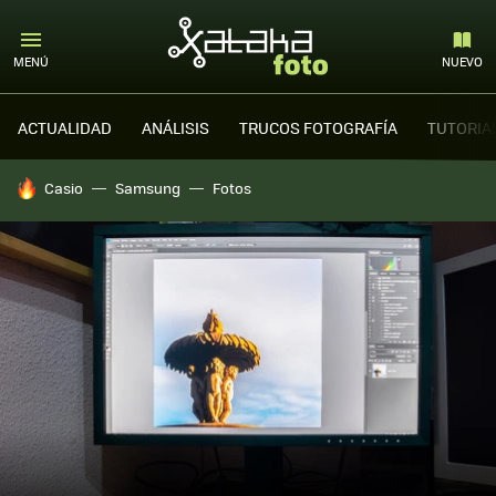
MENÚ
NUEVO
ACTUALIDAD
ANÁLISIS
TRUCOS FOTOGRAFÍA
TUTORIA
HOY SE HABLA DE
Casio
Samsung
Fotos