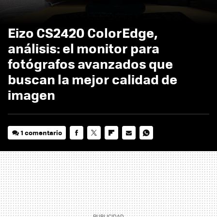
Eizo CS2420 ColorEdge,
análisis: el monitor para
fotógrafos avanzados que
buscan la mejor calidad de
imagen
1 comentario
FACEBOOK
TWITTER
FLIPBOARD
E-
WHATSAPP
MAIL