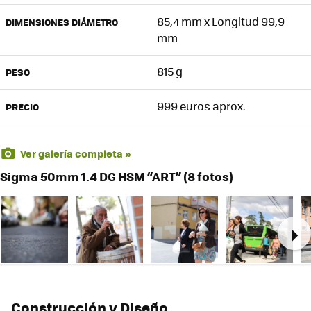
85,4 mm x Longitud 99,9
DIMENSIONES DIÁMETRO
mm
815 g
PESO
999 euros aprox.
PRECIO
Ver galería completa »
Sigma 50mm 1.4 DG HSM “ART” (8 fotos)
Ne
Construcción y Diseño