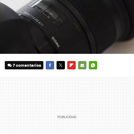
7 comentarios
FACEBOOK
TWITTER
FLIPBOARD
E-
WHATSAPP
MAIL