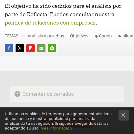
El objetivo ha sido cedidos para el análisis por
parte de Reflecta. Puedes consultar nuestra
política de relaciones con empresas
.
TEMAS
Análisis y pruebas
Objetivos
Canon
nikon
FACEBOOK
TWITTER
FLIPBOARD
E-
WHATSAPP
MAIL
Comentarios cerrados
Utilizamos cookies de terceros para generar estadísticas
de audiencia y mostrar publicidad personalizada
VER
5 COMENTARIOS
analizando tu navegación. Si sigues navegando estarás
aceptando su uso.
Más información