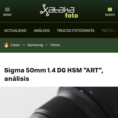
MENÚ
NUEVO
ACTUALIDAD
ANÁLISIS
TRUCOS FOTOGRAFÍA
TUTORIA
HOY SE HABLA DE
Casio
Samsung
Fotos
Sigma 50mm 1.4 DG HSM “ART”,
análisis