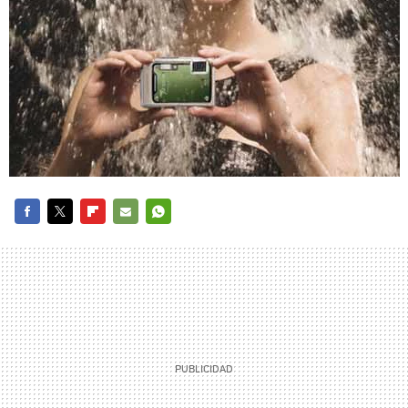
FACEBOOK
TWITTER
FLIPBOARD
E-
WHATSAPP
MAIL