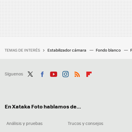
TEMAS DE INTERÉS
Estabilizador cámara
Fondo blanco
Síguenos
Twit
Fac
You
Inst
RSS
Flip
ter
ebo
tub
agr
boa
ok
e
am
rd
En Xataka Foto hablamos de...
Análisis y pruebas
Trucos y consejos