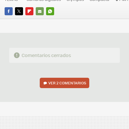
FACEBOOK
TWITTER
FLIPBOARD
E-
WHATSAPP
MAIL
Comentarios cerrados
VER
2 COMENTARIOS