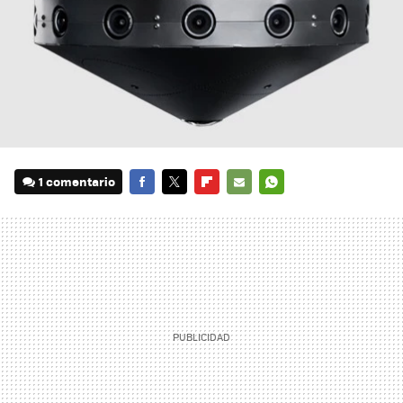
1 comentario
FACEBOOK
TWITTER
FLIPBOARD
E-
WHATSAPP
MAIL