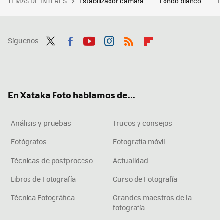
TEMAS DE INTERÉS
Estabilizador cámara
Fondo blanco
Síguenos
Twit
Fac
You
Inst
RSS
Flip
ter
ebo
tub
agr
boa
ok
e
am
rd
En Xataka Foto hablamos de...
Análisis y pruebas
Trucos y consejos
Fotógrafos
Fotografía móvil
Técnicas de postproceso
Actualidad
Libros de Fotografía
Curso de Fotografía
Técnica Fotográfica
Grandes maestros de la
fotografía