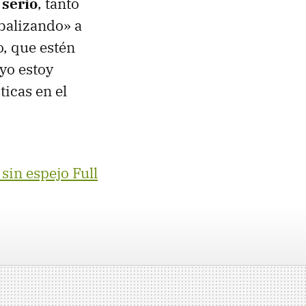
 serio
, tanto
balizando» a
o, que estén
yo estoy
icas en el
sin espejo Full