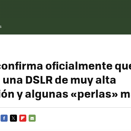
s
onfirma oficialmente qu
 una DSLR de muy alta
ión y algunas «perlas» 
FACEBOOK
TWITTER
FLIPBOARD
E-