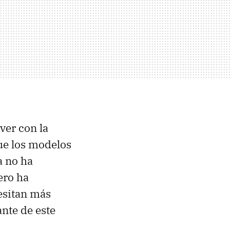
ver con la
e los modelos
a no ha
ero ha
esitan más
nte de este