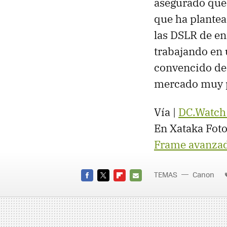
asegurado que
que ha plantea
las DSLR de en
trabajando en 
convencido de 
mercado muy pr
Vía |
DC.Watch 
En Xataka Foto
Frame avanza
TEMAS
Canon
FACEBOOK
TWITTER
FLIPBOARD
E-
MAIL