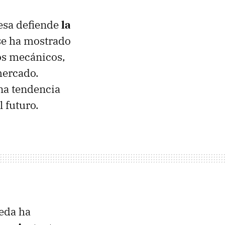
esa defiende
la
 se ha mostrado
os mecánicos,
mercado.
na tendencia
 futuro.
aeda ha