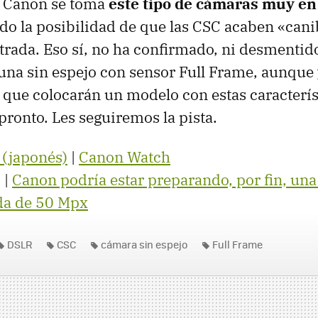
 Canon se toma
este tipo de cámaras muy en
do la posibilidad de que las CSC acaben «cani
trada. Eso sí, no ha confirmado, ni desmentid
una sin espejo con sensor Full Frame, aunque 
que colocarán un modelo con estas característ
onto. Les seguiremos la pista.
(japonés)
|
Canon Watch
 |
Canon podría estar preparando, por fin, una 
da de 50 Mpx
DSLR
CSC
cámara sin espejo
Full Frame