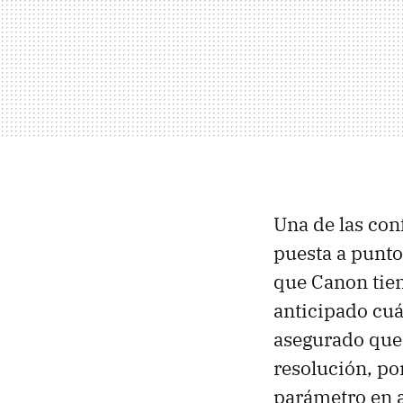
Una de las con
puesta a punt
que Canon tien
anticipado cuá
asegurado que
resolución, p
parámetro en a