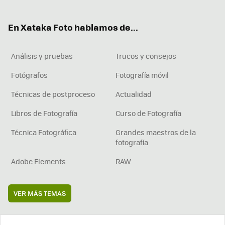
ter
ebo
tub
agr
boa
ok
e
am
rd
En Xataka Foto hablamos de...
Análisis y pruebas
Trucos y consejos
Fotógrafos
Fotografía móvil
Técnicas de postproceso
Actualidad
Libros de Fotografía
Curso de Fotografía
Técnica Fotográfica
Grandes maestros de la
fotografía
Adobe Elements
RAW
VER MÁS TEMAS