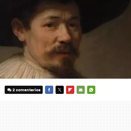
2 comentarios
FACEBOOK
TWITTER
FLIPBOARD
E-
WHATSAPP
MAIL