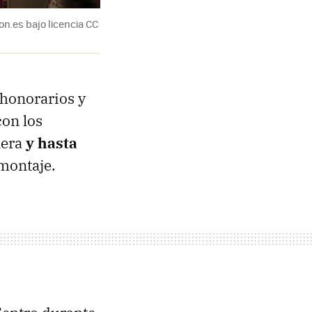
n.es bajo licencia CC
honorarios y
on los
iera
y hasta
montaje.