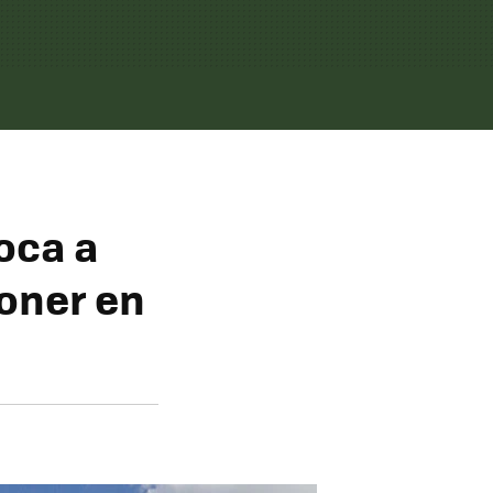
oca a
oner en