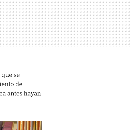
 que se
iento de
nca antes hayan