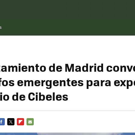
s
tamiento de Madrid conv
fos emergentes para exp
io de Cibeles
FACEBOOK
TWITTER
FLIPBOARD
E-