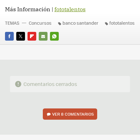
Más Información |
fototalentos
TEMAS
Concursos
banco santander
fototalentos
FACEBOOK
TWITTER
FLIPBOARD
E-
WHATSAPP
MAIL
Comentarios cerrados
VER
8 COMENTARIOS