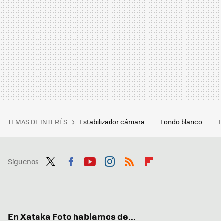
TEMAS DE INTERÉS
Estabilizador cámara
Fondo blanco
Síguenos
Twit
Fac
You
Inst
RSS
Flip
ter
ebo
tub
agr
boa
ok
e
am
rd
En Xataka Foto hablamos de...