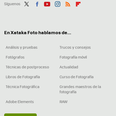
Síguenos
Twit
Fac
You
Inst
RSS
Flip
ter
ebo
tub
agr
boa
ok
e
am
rd
En Xataka Foto hablamos de...
Análisis y pruebas
Trucos y consejos
Fotógrafos
Fotografía móvil
Técnicas de postproceso
Actualidad
Libros de Fotografía
Curso de Fotografía
Técnica Fotográfica
Grandes maestros de la
fotografía
Adobe Elements
RAW