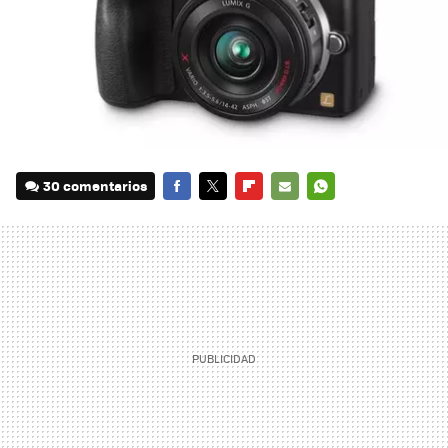
30 comentarios
FACEBOOK
TWITTER
FLIPBOARD
E-
WHATSAPP
MAIL