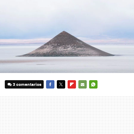
3 comentarios
FACEBOOK
TWITTER
FLIPBOARD
E-
WHATSAPP
MAIL