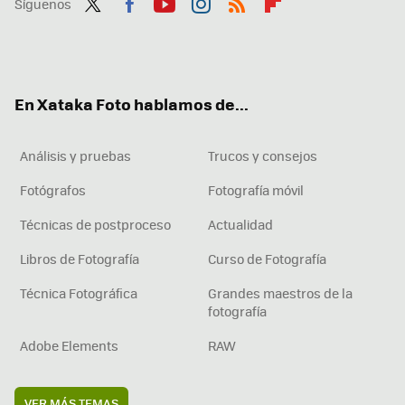
Síguenos
Twit
Fac
You
Inst
RSS
Flip
ter
ebo
tub
agr
boa
ok
e
am
rd
En Xataka Foto hablamos de...
Análisis y pruebas
Trucos y consejos
Fotógrafos
Fotografía móvil
Técnicas de postproceso
Actualidad
Libros de Fotografía
Curso de Fotografía
Técnica Fotográfica
Grandes maestros de la
fotografía
Adobe Elements
RAW
VER MÁS TEMAS