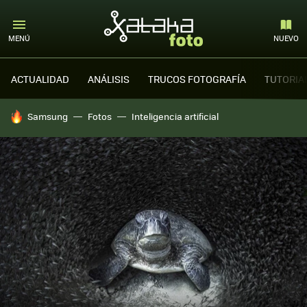
MENÚ
NUEVO
ACTUALIDAD
ANÁLISIS
TRUCOS FOTOGRAFÍA
TUTORIA
HOY SE HABLA DE
Samsung
Fotos
Inteligencia artificial