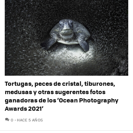
Tortugas, peces de cristal, tiburones,
medusas y otras sugerentes fotos
ganadoras de los ‘Ocean Photography
Awards 2021’
COMENTARIOS
0
HACE 5 AÑOS