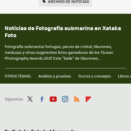
ARCHIVO DE NOTICIAS
Noticias de Fotografía submarina en Xataka
Foto
Fotografía submarina:Tortugas, peces de cristal, tiburones,
medusas y otras sugerentes fotos ganadoras de los ‘Ocean
Photography Awards 2021’.Este “baile” de tiburones...
OTROS TEMAS:
Análisis y pruebas
Trucos y consejos
Libros 
Síguenos
Twit
Fac
You
Inst
RSS
Flip
ter
ebo
tub
agr
boa
ok
e
am
rd