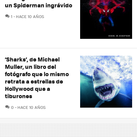
un Spiderman ingrávido
COMENTARIOS
1
HACE 10 AÑOS
‘Sharks’, de Michael
Muller, un libro del
fotógrafo que lo mismo
retrata a estrellas de
Hollywood que a
tiburones
COMENTARIOS
0
HACE 10 AÑOS