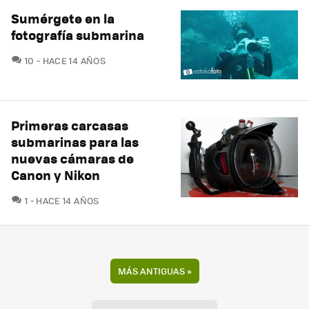
Sumérgete en la
fotografía submarina
COMENTARIOS
10
HACE 14 AÑOS
Primeras carcasas
submarinas para las
nuevas cámaras de
Canon y Nikon
COMENTARIOS
1
HACE 14 AÑOS
MÁS ANTIGUAS
»