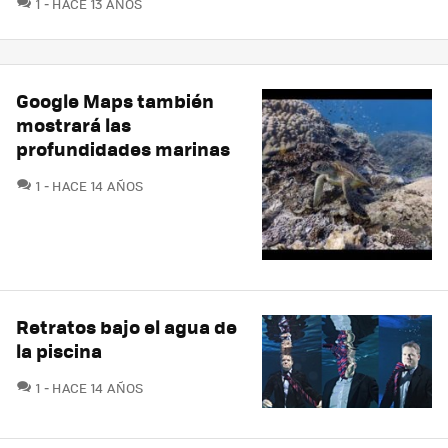
COMENTARIOS
1
HACE 13 AÑOS
Google Maps también
mostrará las
profundidades marinas
COMENTARIOS
1
HACE 14 AÑOS
Retratos bajo el agua de
la piscina
COMENTARIOS
1
HACE 14 AÑOS