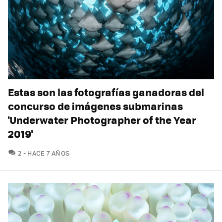
Estas son las fotografías ganadoras del
concurso de imágenes submarinas
'Underwater Photographer of the Year
2019'
COMENTARIOS
2
HACE 7 AÑOS