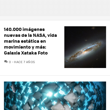
140.000 imágenes
nuevas de la NASA, vida
marina estática en
movimiento y más:
Galaxia Xataka Foto
COMENTARIOS
0
HACE 7 AÑOS