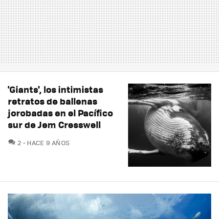
'Giants', los intimistas
retratos de ballenas
jorobadas en el Pacífico
sur de Jem Cresswell
COMENTARIOS
2
HACE 9 AÑOS