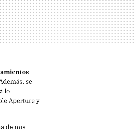
tamientos
 Además, se
i lo
le Aperture y
na de mis