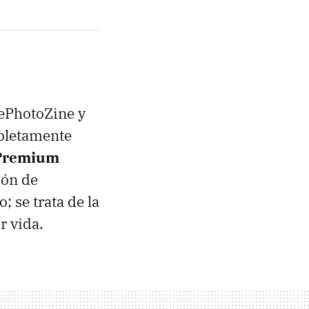
 ePhotoZine y
pletamente
 Premium
ión de
 se trata de la
r vida.