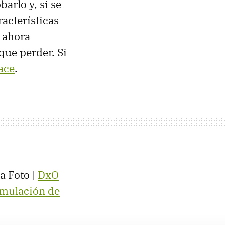
arlo y, si se
acterísticas
y ahora
que perder. Si
ace
.
a Foto |
DxO
imulación de