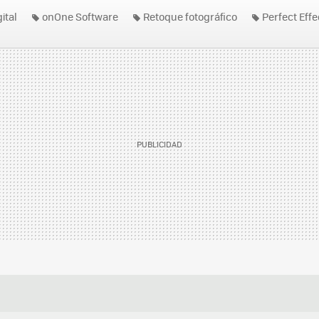
ital
onOne Software
Retoque fotográfico
Perfect Effe