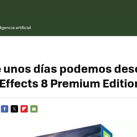
ligencia artificial
 unos días podemos des
 Effects 8 Premium Editio
FACEBOOK
TWITTER
FLIPBOARD
E-
MAIL