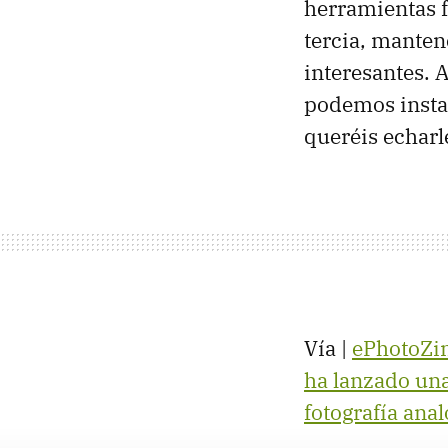
herramientas f
tercia, manten
interesantes. 
podemos instal
queréis echarl
Vía |
ePhotoZi
ha lanzado una
fotografía anal