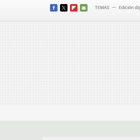
TEMAS
Edición dig
FACEBOOK
TWITTER
FLIPBOARD
E-
MAIL