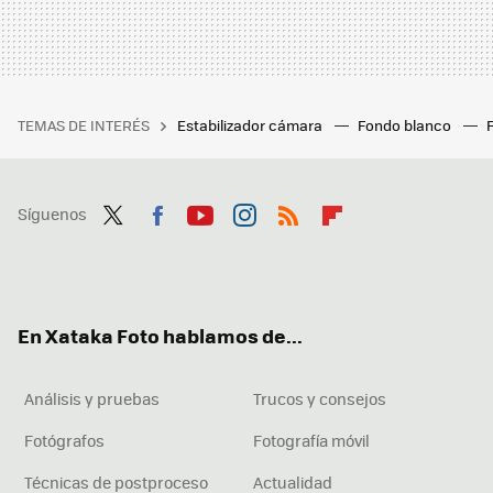
TEMAS DE INTERÉS
Estabilizador cámara
Fondo blanco
Síguenos
Twit
Fac
You
Inst
RSS
Flip
ter
ebo
tub
agr
boa
ok
e
am
rd
En Xataka Foto hablamos de...
Análisis y pruebas
Trucos y consejos
Fotógrafos
Fotografía móvil
Técnicas de postproceso
Actualidad