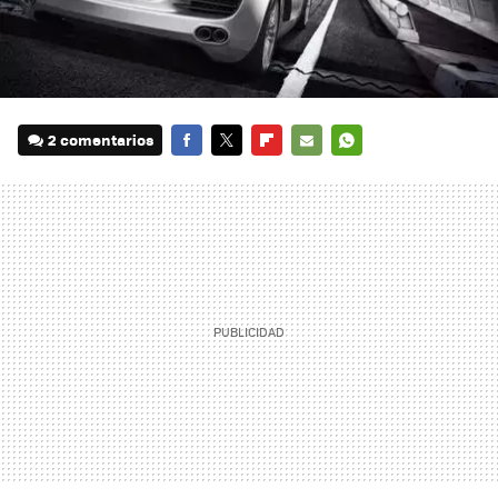
2 comentarios
FACEBOOK
TWITTER
FLIPBOARD
E-
WHATSAPP
MAIL