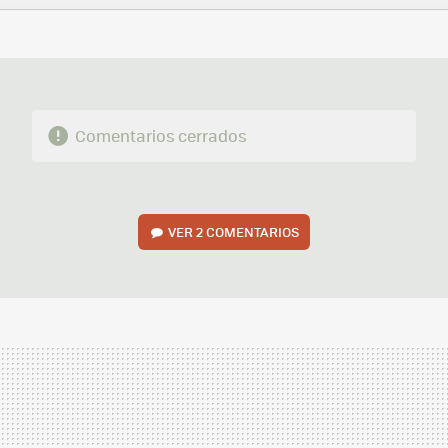
FACEBOOK
TWITTER
FLIPBOARD
E-
WHATSAPP
MAIL
Comentarios cerrados
VER
2 COMENTARIOS