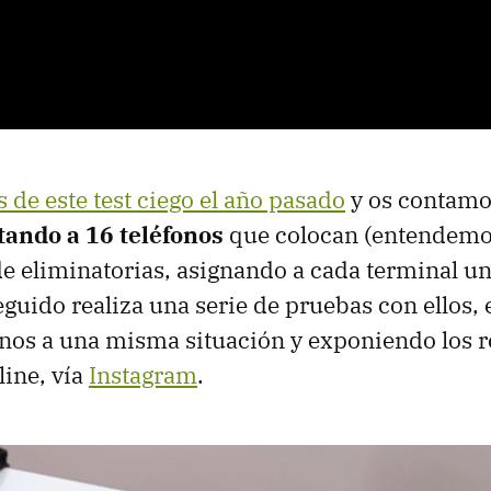
 de este test ciego el año pasado
y os contamo
tando a 16 teléfonos
que colocan (entendemos
e eliminatorias, asignando a cada terminal una
seguido realiza una serie de pruebas con ellos,
onos a una misma situación y exponiendo los r
ine, vía
Instagram
.