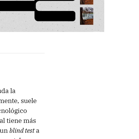
uda la
mente, suele
cnológico
al tiene más
o un
blind test
a