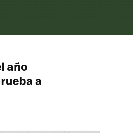
el año
prueba a