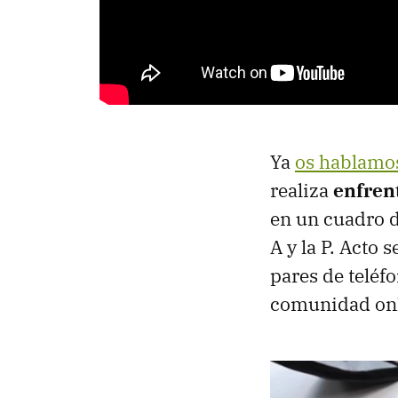
Ya
os hablamos
realiza
enfren
en un cuadro d
A y la P. Acto 
pares de teléf
comunidad onl