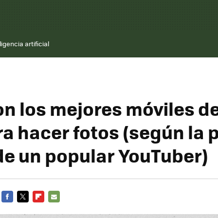
ligencia artificial
on los mejores móviles d
ra hacer fotos (según la 
de un popular YouTuber)
FACEBOOK
TWITTER
FLIPBOARD
E-