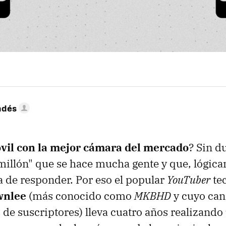
ndés
óvil con la mejor cámara del mercado
? Sin d
millón" que se hace mucha gente y que, lógica
 de responder. Por eso el popular
YouTuber
te
wnlee
(más conocido como
MKBHD
y cuyo can
 de suscriptores) lleva cuatro años realizand