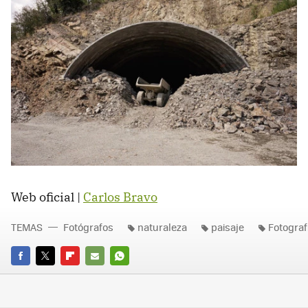
Web oficial |
Carlos Bravo
TEMAS
Fotógrafos
naturaleza
paisaje
Fotograf
FACEBOOK
TWITTER
FLIPBOARD
E-
WHATSAPP
MAIL