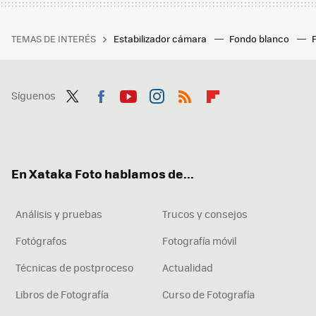
TEMAS DE INTERÉS
Estabilizador cámara
Fondo blanco
Síguenos
Twit
Fac
You
Inst
RSS
Flip
ter
ebo
tub
agr
boa
ok
e
am
rd
En Xataka Foto hablamos de...
Análisis y pruebas
Trucos y consejos
Fotógrafos
Fotografía móvil
Técnicas de postproceso
Actualidad
Libros de Fotografía
Curso de Fotografía