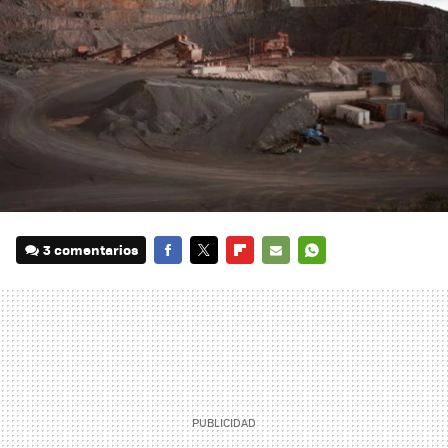
3 comentarios
FACEBOOK
TWITTER
FLIPBOARD
E-
WHATSAPP
MAIL