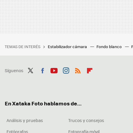
TEMAS DE INTERÉS
Estabilizador cámara
Fondo blanco
Síguenos
Twit
Fac
You
Inst
RSS
Flip
ter
ebo
tub
agr
boa
ok
e
am
rd
En Xataka Foto hablamos de...
Análisis y pruebas
Trucos y consejos
Fotógrafos
Fotografía móvil