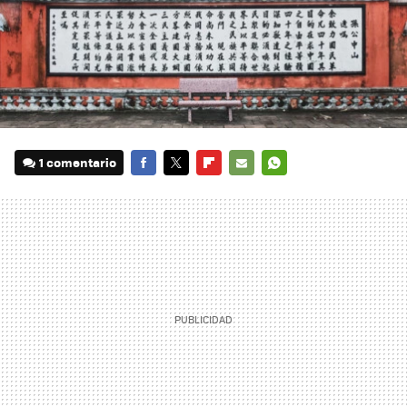
1 comentario
FACEBOOK
TWITTER
FLIPBOARD
E-
WHATSAPP
MAIL