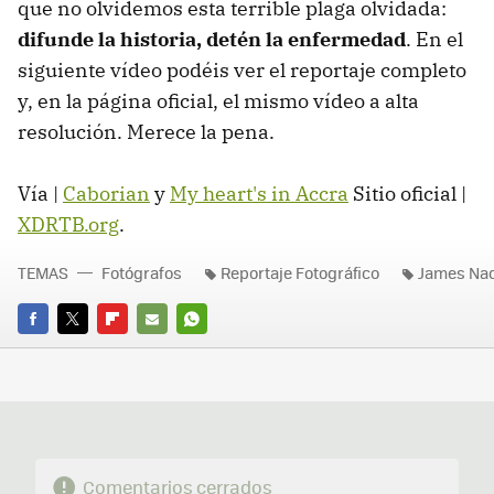
que no olvidemos esta terrible plaga olvidada:
difunde la historia, detén la enfermedad
. En el
siguiente vídeo podéis ver el reportaje completo
y, en la página oficial, el mismo vídeo a alta
resolución. Merece la pena.
Vía |
Caborian
y
My heart's in Accra
Sitio oficial |
XDRTB.org
.
TEMAS
Fotógrafos
Reportaje Fotográfico
James Na
FACEBOOK
TWITTER
FLIPBOARD
E-
WHATSAPP
MAIL
Comentarios cerrados