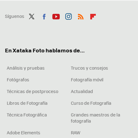
Síguenos
Twit
Fac
You
Inst
RSS
Flip
ter
ebo
tub
agr
boa
ok
e
am
rd
En Xataka Foto hablamos de...
Análisis y pruebas
Trucos y consejos
Fotógrafos
Fotografía móvil
Técnicas de postproceso
Actualidad
Libros de Fotografía
Curso de Fotografía
Técnica Fotográfica
Grandes maestros de la
fotografía
Adobe Elements
RAW