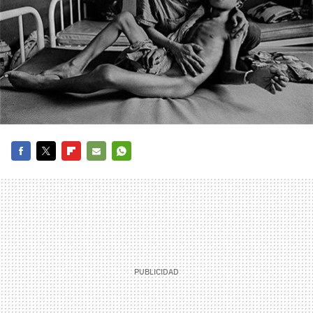
FACEBOOK
TWITTER
FLIPBOARD
E-
WHATSAPP
MAIL