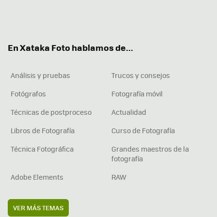
Twit
Fac
You
Inst
RSS
Flip
ter
ebo
tub
agr
boa
ok
e
am
rd
En Xataka Foto hablamos de...
Análisis y pruebas
Trucos y consejos
Fotógrafos
Fotografía móvil
Técnicas de postproceso
Actualidad
Libros de Fotografía
Curso de Fotografía
Técnica Fotográfica
Grandes maestros de la
fotografía
Adobe Elements
RAW
VER MÁS TEMAS