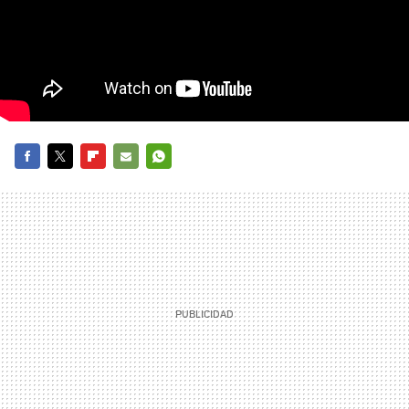
FACEBOOK
TWITTER
FLIPBOARD
E-
WHATSAPP
MAIL