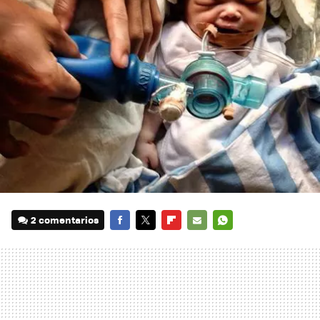
2 comentarios
FACEBOOK
TWITTER
FLIPBOARD
E-
WHATSAPP
MAIL