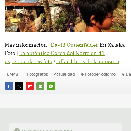
Más información |
David Guttenfelder
En Xataka
Foto |
La auténtica Corea del Norte en 41
espectaculares fotografías libres de la censura
TEMAS
Fotógrafos
Actualidad
Fotoperiodismo
Da
FACEBOOK
TWITTER
FLIPBOARD
E-
WHATSAPP
MAIL
Comentarios cerrados