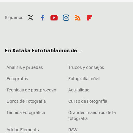
Síguenos
Twit
Fac
You
Inst
RSS
Flip
ter
ebo
tub
agr
boa
ok
e
am
rd
En Xataka Foto hablamos de...
Análisis y pruebas
Trucos y consejos
Fotógrafos
Fotografía móvil
Técnicas de postproceso
Actualidad
Libros de Fotografía
Curso de Fotografía
Técnica Fotográfica
Grandes maestros de la
fotografía
Adobe Elements
RAW