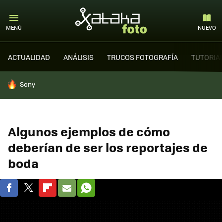
MENÚ
NUEVO
ACTUALIDAD
ANÁLISIS
TRUCOS FOTOGRAFÍA
TUTORIA
HOY SE HABLA DE
Sony
Algunos ejemplos de cómo
deberían de ser los reportajes de
boda
FACEBOOK
TWITTER
FLIPBOARD
E-
WHATSAPP