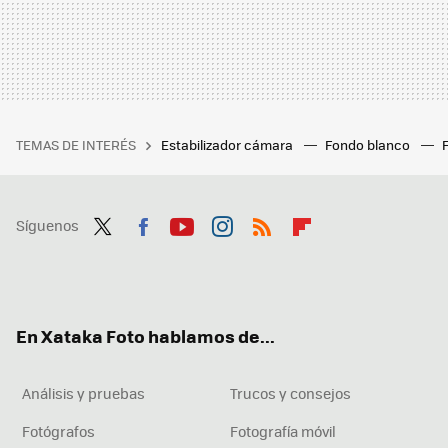
TEMAS DE INTERÉS
Estabilizador cámara
Fondo blanco
Síguenos
Twit
Fac
You
Inst
RSS
Flip
ter
ebo
tub
agr
boa
ok
e
am
rd
En Xataka Foto hablamos de...
Análisis y pruebas
Trucos y consejos
Fotógrafos
Fotografía móvil