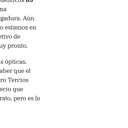
una
rgadura. Aún
ro estamos en
etivo de
y pronto.
s ópticas,
saber que el
ro Tercios
recio que
ato, pero es lo