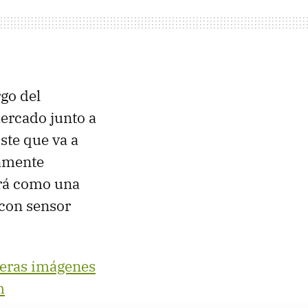
rgo del
ercado junto a
ste que va a
ramente
ará como una
 con sensor
eras imágenes
m