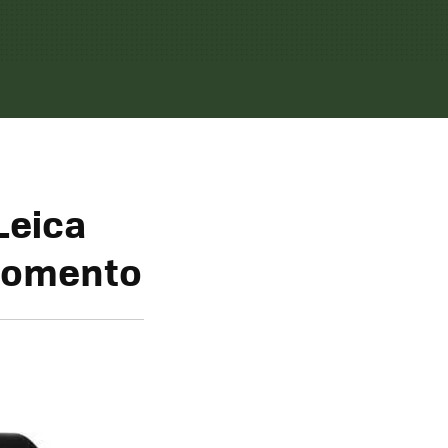
Leica
 momento