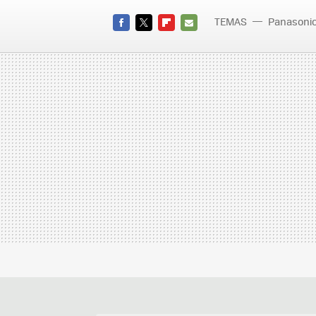
TEMAS
Panasoni
FACEBOOK
TWITTER
FLIPBOARD
E-
MAIL