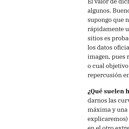
El valor de di
algunos. Bueno
supongo que no
rápidamente u
sitios es prob
los datos ofic
imagen, pues r
o cual objetiv
repercusión en
¿Qué suelen h
darnos las cur
máxima y una i
explicaremos) 
en el otro extr