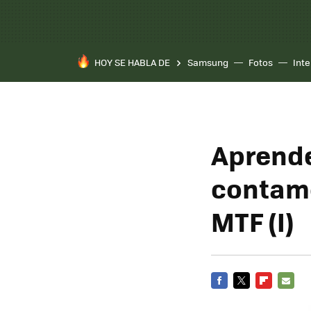
HOY SE HABLA DE
Samsung
Fotos
Inte
Aprende
contamo
MTF (I)
FACEBOOK
TWITTER
FLIPBOARD
E-