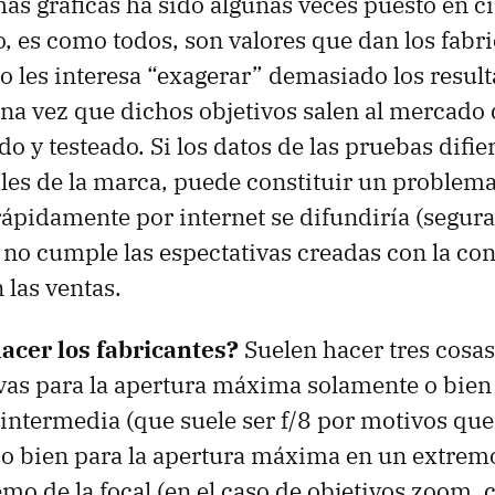
chas gráficas ha sido algunas veces puesto en c
, es como todos, son valores que dan los fabri
 les interesa “exagerar” demasiado los resul
na vez que dichos objetivos salen al mercad
ado y testeado. Si los datos de las pruebas dif
iales de la marca, puede constituir un problema
ápidamente por internet se difundiría (segura
o no cumple las espectativas creadas con la co
 las ventas.
acer los fabricantes?
Suelen hacer tres cosas
vas para la apertura máxima solamente o bien 
ntermedia (que suele ser f/8 por motivos que
o bien para la apertura máxima en un extremo 
emo de la focal (en el caso de objetivos zoom, c