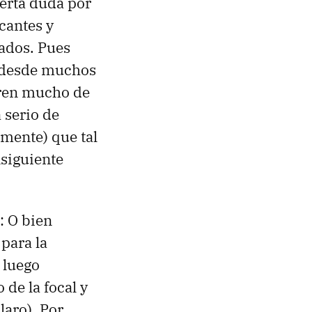
ierta duda por
cantes y
tados. Pues
o desde muchos
ieren mucho de
 serio de
mente) que tal
nsiguiente
: O bien
para la
 luego
de la focal y
laro). Por