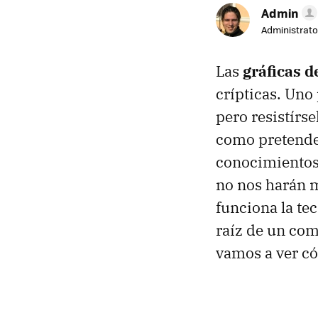
Admin
Administrato
Las
gráficas 
crípticas. Uno
pero resistírs
como pretenden
conocimientos 
no nos harán m
funciona la te
raíz de un co
vamos a ver có