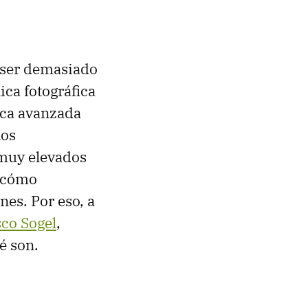
 ser demasiado
ica fotográfica
ica avanzada
nos
 muy elevados
e cómo
es. Por eso, a
sco Sogel
,
é son.