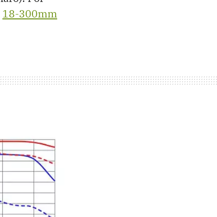
o
18-300mm