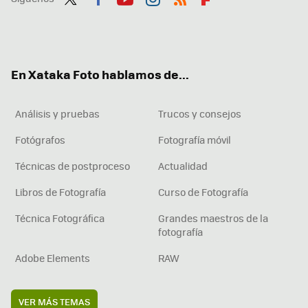
Twit
Fac
You
Inst
RSS
Flip
ter
ebo
tub
agr
boa
ok
e
am
rd
En Xataka Foto hablamos de...
Análisis y pruebas
Trucos y consejos
Fotógrafos
Fotografía móvil
Técnicas de postproceso
Actualidad
Libros de Fotografía
Curso de Fotografía
Técnica Fotográfica
Grandes maestros de la
fotografía
Adobe Elements
RAW
VER MÁS TEMAS