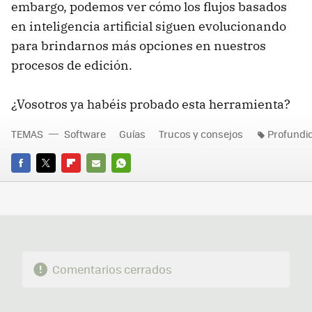
embargo, podemos ver cómo los flujos basados
en inteligencia artificial siguen evolucionando
para brindarnos más opciones en nuestros
procesos de edición.
¿Vosotros ya habéis probado esta herramienta?
TEMAS
Software
Guías
Trucos y consejos
Profundi
FACEBOOK
TWITTER
FLIPBOARD
E-
WHATSAPP
MAIL
Comentarios cerrados