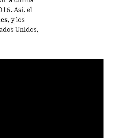
016. Así, el
nes
, y los
tados Unidos,