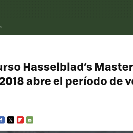
s
urso Hasselblad’s Maste
2018 abre el período de 
FACEBOOK
TWITTER
FLIPBOARD
E-