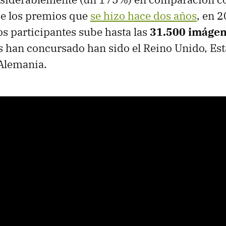
de los premios que
se hizo hace dos años
, en 2
s participantes sube hasta las
31.500 imáge
 han concursado han sido el Reino Unido, Es
 Alemania.