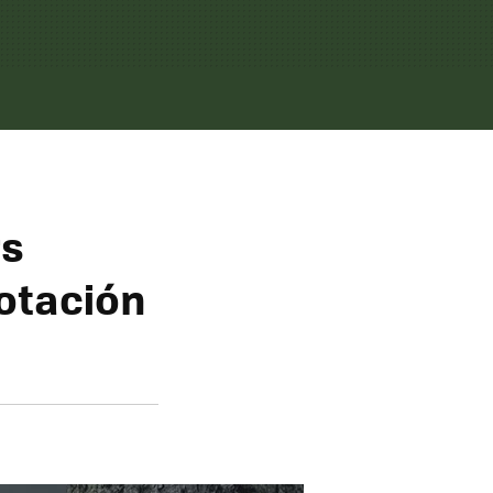
rs
votación