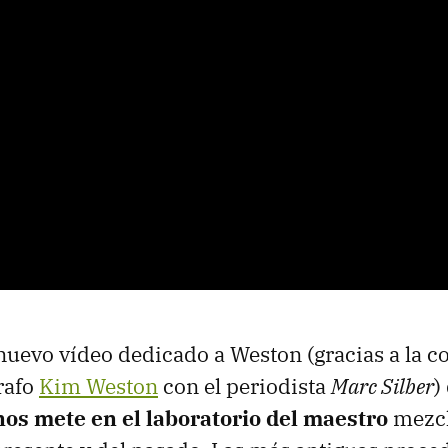
 nuevo vídeo dedicado a Weston (gracias a la c
grafo
Kim Weston
con el periodista
Marc Silber
)
nos mete en el laboratorio del maestro
mezc