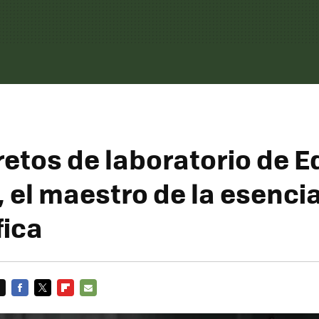
retos de laboratorio de 
 el maestro de la esenci
fica
FACEBOOK
TWITTER
FLIPBOARD
E-