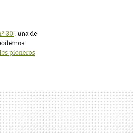
º 30'
, una de
 podemos
des pioneros