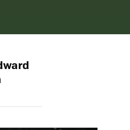
Edward
a