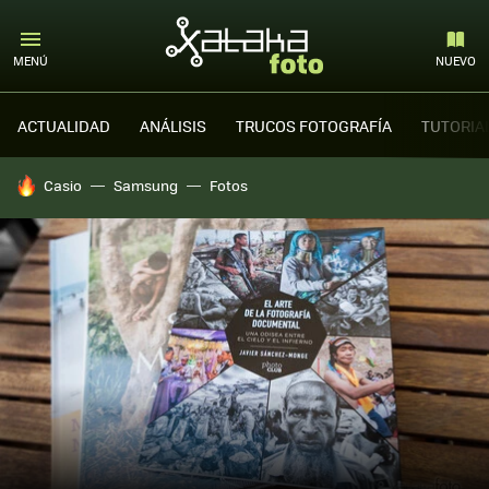
MENÚ
NUEVO
ACTUALIDAD
ANÁLISIS
TRUCOS FOTOGRAFÍA
TUTORIA
HOY SE HABLA DE
Casio
Samsung
Fotos