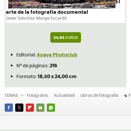
El
arte de la fotografía documental
Javier Sánchez-Monge Escardó
24,95
EUROS
Anaya Photoclub
Editorial:
216
Nº de páginas:
18,50 x 24,00 cm
Formato:
TEMAS
Fotógrafos
Actualidad
Libros de fotografía
F
FACEBOOK
TWITTER
FLIPBOARD
E-
WHATSAPP
MAIL