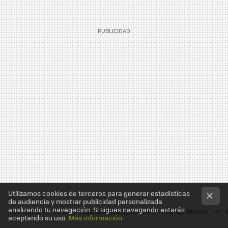
Utilizamos cookies de terceros para generar estadísticas
de audiencia y mostrar publicidad personalizada
analizando tu navegación. Si sigues navegando estarás
TEMAS DE INTERÉS
Estabilizador cámara
Fondo blanco
aceptando su uso.
Más información