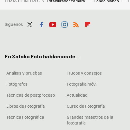
TEMAS DE INTERÉS
Estabilizador cámara
Fondo blanco
Síguenos
Twit
Fac
You
Inst
RSS
Flip
ter
ebo
tub
agr
boa
ok
e
am
rd
En Xataka Foto hablamos de...
Análisis y pruebas
Trucos y consejos
Fotógrafos
Fotografía móvil
Técnicas de postproceso
Actualidad
Libros de Fotografía
Curso de Fotografía
Técnica Fotográfica
Grandes maestros de la
fotografía