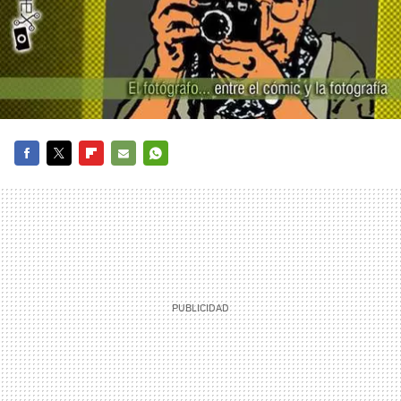
FACEBOOK
TWITTER
FLIPBOARD
E-
WHATSAPP
MAIL