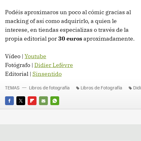
Podéis aproximaros un poco al cómic gracias al
macking of así como adquirirlo, a quien le
interese, en tiendas especializas o través de la
propia editorial por
30 euros
aproximadamente.
Vídeo |
Youtube
Fotógrafo |
Didier Lefèvre
Editorial |
Sinsentido
TEMAS
Libros de fotografía
Libros de Fotografía
Did
FACEBOOK
TWITTER
FLIPBOARD
E-
WHATSAPP
MAIL