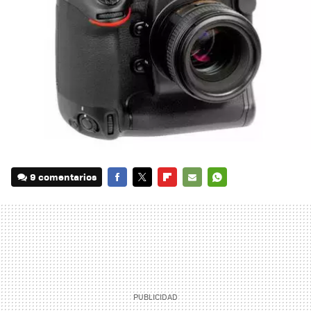
9 comentarios
FACEBOOK
TWITTER
FLIPBOARD
E-
WHATSAPP
MAIL