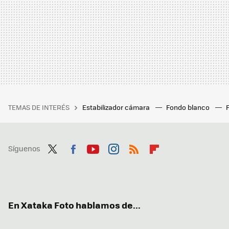
TEMAS DE INTERÉS
Estabilizador cámara
Fondo blanco
Síguenos
Twit
Fac
You
Inst
RSS
Flip
ter
ebo
tub
agr
boa
ok
e
am
rd
En Xataka Foto hablamos de...