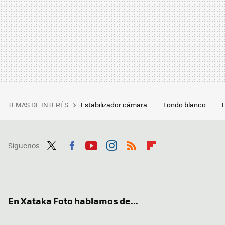
TEMAS DE INTERÉS
Estabilizador cámara
Fondo blanco
Síguenos
Twit
Fac
You
Inst
RSS
Flip
ter
ebo
tub
agr
boa
ok
e
am
rd
En Xataka Foto hablamos de...