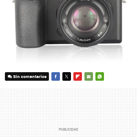
Sin comentarios
FACEBOOK
TWITTER
FLIPBOARD
E-
WHATSAPP
MAIL