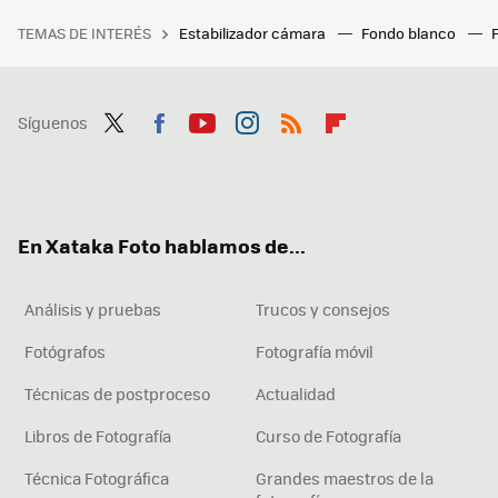
TEMAS DE INTERÉS
Estabilizador cámara
Fondo blanco
Síguenos
Twit
Fac
You
Inst
RSS
Flip
ter
ebo
tub
agr
boa
ok
e
am
rd
En Xataka Foto hablamos de...
Análisis y pruebas
Trucos y consejos
Fotógrafos
Fotografía móvil
Técnicas de postproceso
Actualidad
Libros de Fotografía
Curso de Fotografía
Técnica Fotográfica
Grandes maestros de la