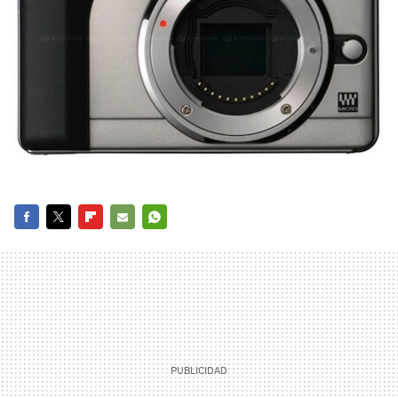
FACEBOOK
TWITTER
FLIPBOARD
E-
WHATSAPP
MAIL