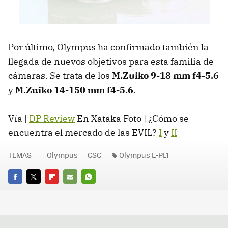
Por último, Olympus ha confirmado también la
llegada de nuevos objetivos para esta familia de
cámaras. Se trata de los
M.Zuiko 9-18 mm f4-5.6
y
M.Zuiko 14-150 mm f4-5.6
.
Vía |
DP Review
En Xataka Foto | ¿Cómo se
encuentra el mercado de las EVIL?
I
y
II
TEMAS
Olympus
CSC
Olympus E-PL1
FACEBOOK
TWITTER
FLIPBOARD
E-
WHATSAPP
MAIL