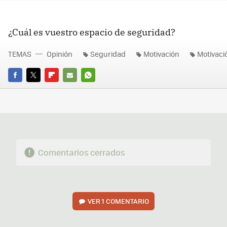
¿Cuál es vuestro espacio de seguridad?
TEMAS
Opinión
Seguridad
Motivación
Motivaci
FACEBOOK
TWITTER
FLIPBOARD
E-
WHATSAPP
MAIL
Comentarios cerrados
VER
1 COMENTARIO