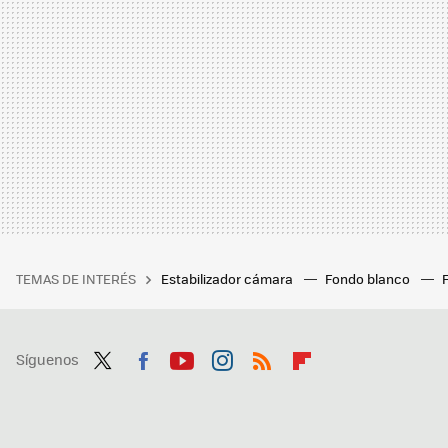
TEMAS DE INTERÉS
Estabilizador cámara
Fondo blanco
Síguenos
Twit
Fac
You
Inst
RSS
Flip
ter
ebo
tub
agr
boa