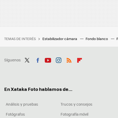
TEMAS DE INTERÉS
Estabilizador cámara
Fondo blanco
Síguenos
Twit
Fac
You
Inst
RSS
Flip
ter
ebo
tub
agr
boa
ok
e
am
rd
En Xataka Foto hablamos de...
Análisis y pruebas
Trucos y consejos
Fotógrafos
Fotografía móvil