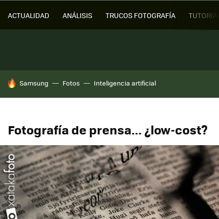
ACTUALIDAD
ANÁLISIS
TRUCOS FOTOGRAFÍA
TUTORIA
HOY SE HABLA DE
Samsung
Fotos
Inteligencia artificial
Fotografía de prensa... ¿low-cost?