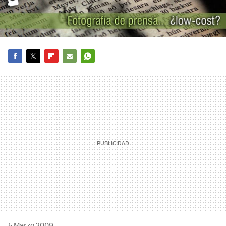
FACEBOOK
TWITTER
FLIPBOARD
E-
WHATSAPP
MAIL
5 Marzo 2009