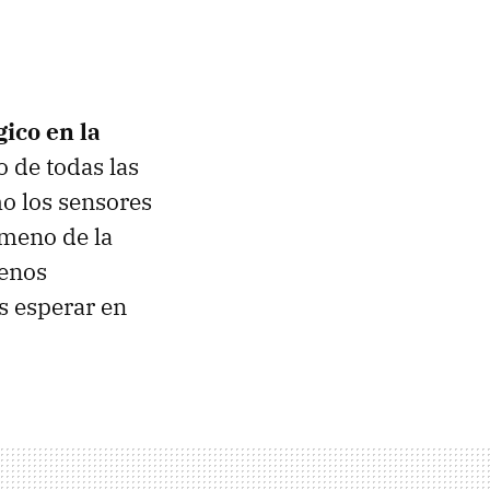
ico en la
 de todas las
mo los sensores
ómeno de la
menos
s esperar en