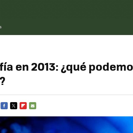
s
fía en 2013: ¿qué podem
?
FACEBOOK
TWITTER
FLIPBOARD
E-
MAIL