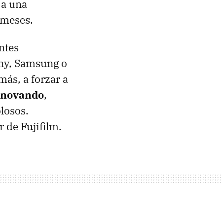
 a una
 meses.
ntes
ony, Samsung o
ás, a forzar a
nnovando
,
losos.
 de Fujifilm.