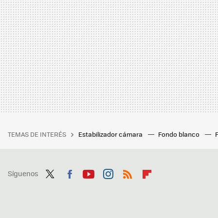
TEMAS DE INTERÉS
Estabilizador cámara
Fondo blanco
Síguenos
Twit
Fac
You
Inst
RSS
Flip
ter
ebo
tub
agr
boa