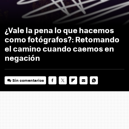
¿Vale la pena lo que hacemos
como fotógrafos?: Retomando
el camino cuando caemos en
negación
Sin comentarios
FACEBOOK
TWITTER
FLIPBOARD
E-
WHATSAPP
MAIL