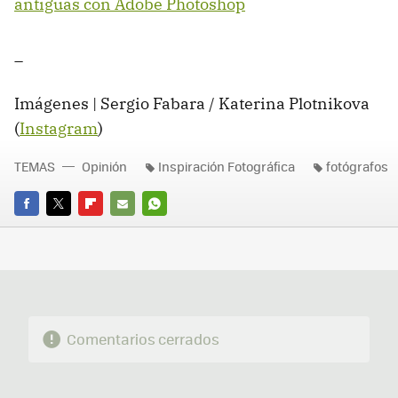
antiguas con Adobe Photoshop
_
Imágenes | Sergio Fabara / Katerina Plotnikova
(
Instagram
)
TEMAS
Opinión
Inspiración Fotográfica
fotógrafos
FACEBOOK
TWITTER
FLIPBOARD
E-
WHATSAPP
MAIL
Comentarios cerrados