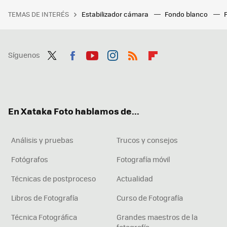
TEMAS DE INTERÉS
Estabilizador cámara
Fondo blanco
Síguenos
Twit
Fac
You
Inst
RSS
Flip
ter
ebo
tub
agr
boa
ok
e
am
rd
En Xataka Foto hablamos de...
Análisis y pruebas
Trucos y consejos
Fotógrafos
Fotografía móvil
Técnicas de postproceso
Actualidad
Libros de Fotografía
Curso de Fotografía
Técnica Fotográfica
Grandes maestros de la