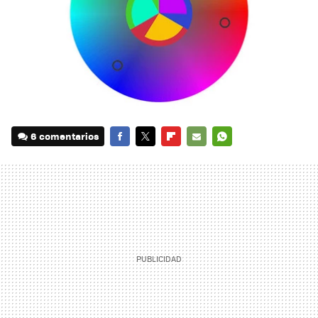
6 comentarios
FACEBOOK
TWITTER
FLIPBOARD
E-
WHATSAPP
MAIL