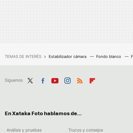
TEMAS DE INTERÉS
Estabilizador cámara
Fondo blanco
Síguenos
Twit
Fac
You
Inst
RSS
Flip
ter
ebo
tub
agr
boa
ok
e
am
rd
En Xataka Foto hablamos de...
Análisis y pruebas
Trucos y consejos