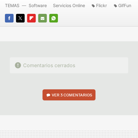
TEMAS
Software
Servicios Online
Flickr
GifFun
FACEBOOK
TWITTER
FLIPBOARD
E-
WHATSAPP
MAIL
Comentarios cerrados
VER
3 COMENTARIOS