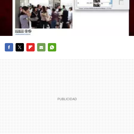
FACEBOOK
TWITTER
FLIPBOARD
E-
WHATSAPP
MAIL