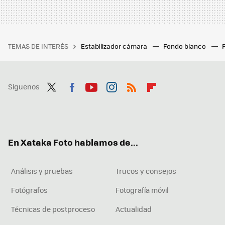
TEMAS DE INTERÉS
Estabilizador cámara
Fondo blanco
Síguenos
Twit
Fac
You
Inst
RSS
Flip
ter
ebo
tub
agr
boa
ok
e
am
rd
En Xataka Foto hablamos de...
Análisis y pruebas
Trucos y consejos
Fotógrafos
Fotografía móvil
Técnicas de postproceso
Actualidad