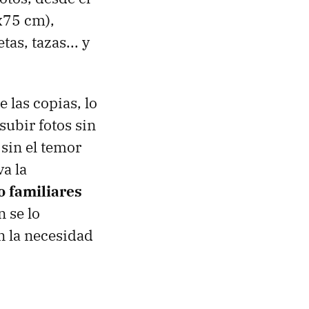
x75 cm),
as, tazas... y
 las copias, lo
subir fotos sin
 sin el temor
a la
o familiares
n se lo
n la necesidad