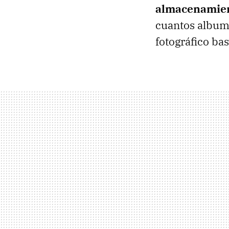
almacenamient
cuantos album
fotográfico ba