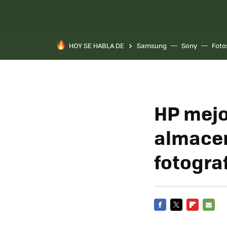
HOY SE HABLA DE
Samsung
Sony
Foto
HP mejo
almacen
fotogra
FACEBOOK
TWITTER
FLIPBOARD
E-