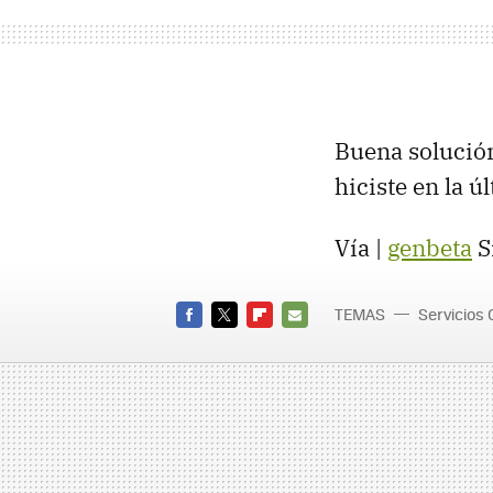
Buena solución
hiciste en la ú
Vía |
genbeta
Si
TEMAS
Servicios 
Libros 
FACEBOOK
TWITTER
FLIPBOARD
E-
MAIL