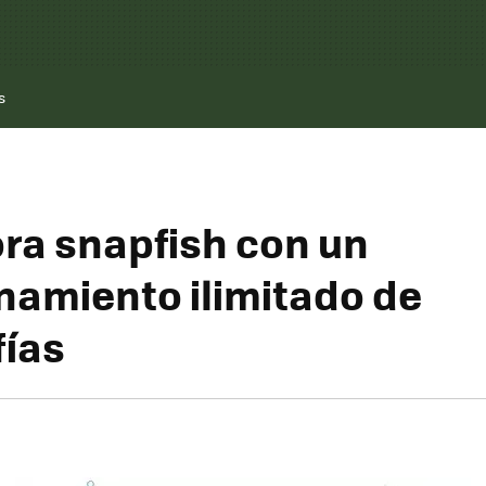
s
ra snapfish con un
amiento ilimitado de
fías