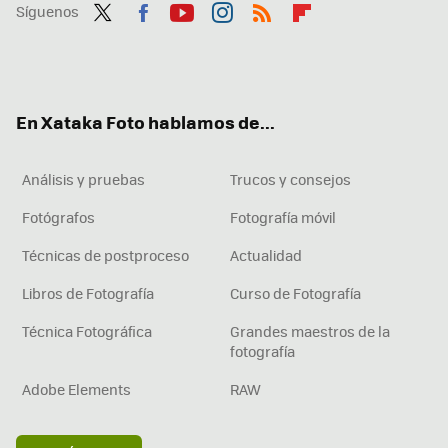
Síguenos
Twit
Fac
You
Inst
RSS
Flip
ter
ebo
tub
agr
boa
ok
e
am
rd
En Xataka Foto hablamos de...
Análisis y pruebas
Trucos y consejos
Fotógrafos
Fotografía móvil
Técnicas de postproceso
Actualidad
Libros de Fotografía
Curso de Fotografía
Técnica Fotográfica
Grandes maestros de la
fotografía
Adobe Elements
RAW