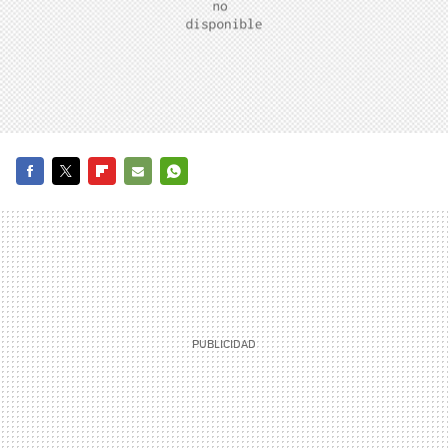
FACEBOOK
TWITTER
FLIPBOARD
E-
WHATSAPP
MAIL