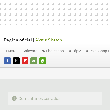
Página oficial |
Akvis Sketch
TEMAS
Software
Photoshop
Lápiz
Paint Shop P
FACEBOOK
TWITTER
FLIPBOARD
E-
WHATSAPP
MAIL
Comentarios cerrados