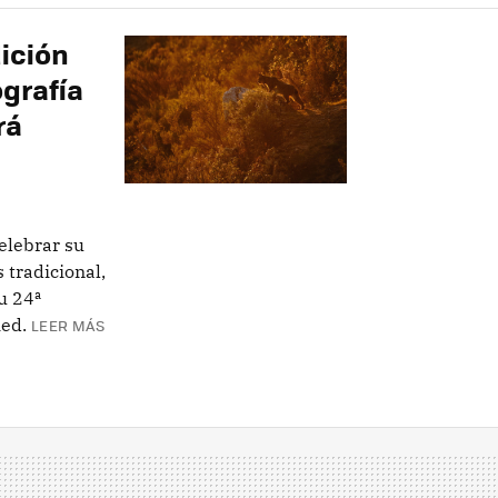
ición
ografía
rá
elebrar su
tradicional,
u 24ª
Red.
LEER MÁS