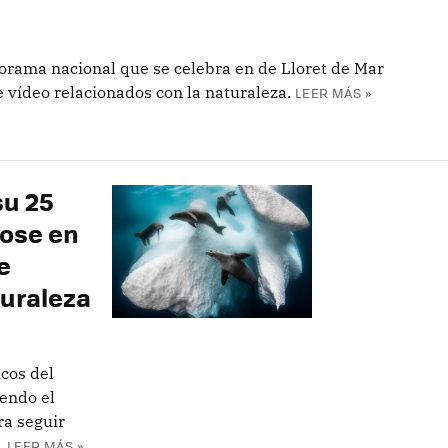
norama nacional que se celebra en de Lloret de Mar
e vídeo relacionados con la naturaleza.
LEER MÁS »
su 25
dose en
e
turaleza
icos del
endo el
ra seguir
.
LEER MÁS »