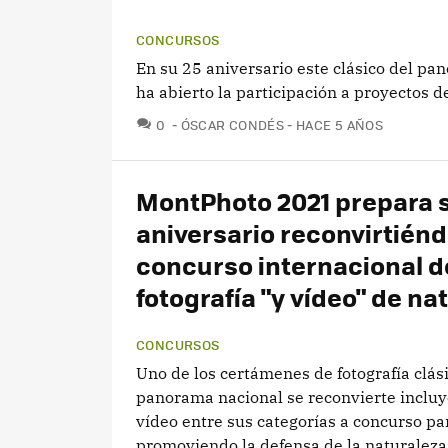
CONCURSOS
En su 25 aniversario este clásico del pa
ha abierto la participación a proyectos d
COMENTARIOS
0
ÓSCAR CONDÉS
HACE 5 AÑOS
MontPhoto 2021 prepara 
aniversario reconvirtién
concurso internacional d
fotografía "y vídeo" de na
CONCURSOS
Uno de los certámenes de fotografía clás
panorama nacional se reconvierte incluy
vídeo entre sus categorías a concurso pa
promoviendo la defensa de la naturaleza