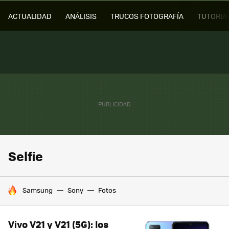
ACTUALIDAD
ANÁLISIS
TRUCOS FOTOGRAFÍA
TUTORIA
Selfie
HOY SE HABLA DE
Samsung
Sony
Fotos
Vivo V21 y V21 (5G): los