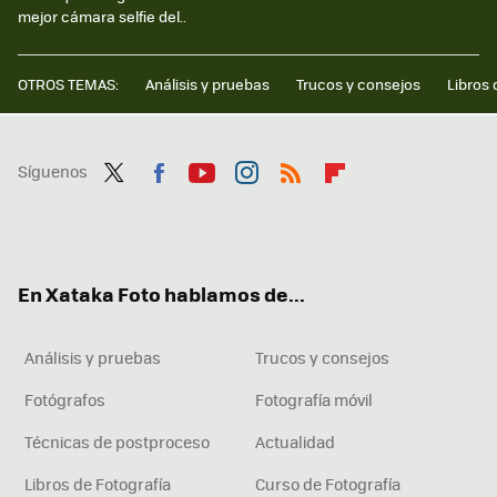
mejor cámara selfie del..
OTROS TEMAS:
Análisis y pruebas
Trucos y consejos
Libros 
Síguenos
Twit
Fac
You
Inst
RSS
Flip
ter
ebo
tub
agr
boa
ok
e
am
rd
En Xataka Foto hablamos de...
Análisis y pruebas
Trucos y consejos
Fotógrafos
Fotografía móvil
Técnicas de postproceso
Actualidad
Libros de Fotografía
Curso de Fotografía