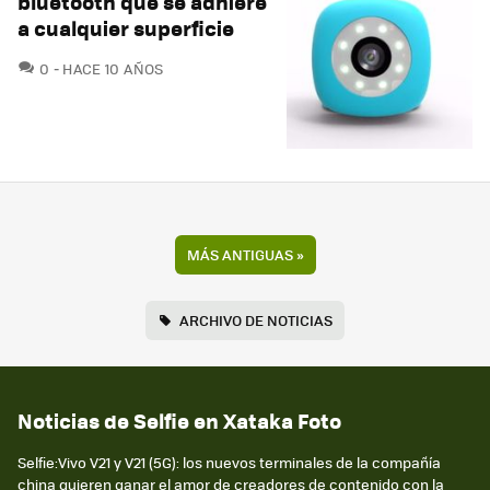
bluetooth que se adhiere
a cualquier superficie
COMENTARIOS
0
HACE 10 AÑOS
MÁS ANTIGUAS
»
ARCHIVO DE NOTICIAS
Noticias de Selfie en Xataka Foto
Selfie:Vivo V21 y V21 (5G): los nuevos terminales de la compañía
china quieren ganar el amor de creadores de contenido con la