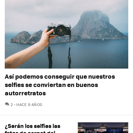
Así podemos conseguir que nuestros
selfies se conviertan en buenos
autorretratos
COMENTARIOS
2
HACE 9 AÑOS
¿Serán los selfies las
fotos de carnet del