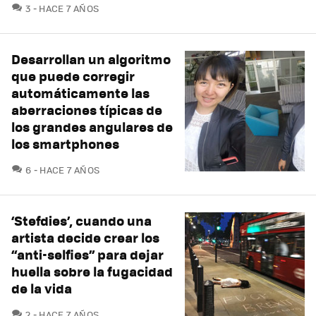
COMENTARIOS
3
HACE 7 AÑOS
Desarrollan un algoritmo
que puede corregir
automáticamente las
aberraciones típicas de
los grandes angulares de
los smartphones
COMENTARIOS
6
HACE 7 AÑOS
‘Stefdies’, cuando una
artista decide crear los
“anti-selfies” para dejar
huella sobre la fugacidad
de la vida
COMENTARIOS
2
HACE 7 AÑOS