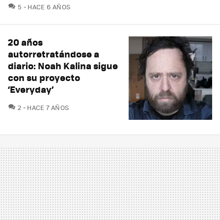
COMENTARIOS
5
HACE 6 AÑOS
20 años
autorretratándose a
diario: Noah Kalina sigue
con su proyecto
‘Everyday’
COMENTARIOS
2
HACE 7 AÑOS