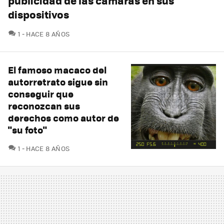
publicidad de las cámaras en sus
dispositivos
COMENTARIOS
1
HACE 8 AÑOS
El famoso macaco del
autorretrato sigue sin
conseguir que
reconozcan sus
derechos como autor de
"su foto"
COMENTARIOS
1
HACE 8 AÑOS