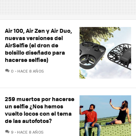
Air 100, Air Zen y Air Duo,
nuevas versiones del
AirSelfie (el dron de
bolsillo diseñado para
hacerse selfies)
COMENTARIOS
0
HACE 8 AÑOS
259 muertos por hacerse
un selfie ¿Nos hemos
vuelto locos con el tema
de las autofotos?
COMENTARIOS
9
HACE 8 AÑOS