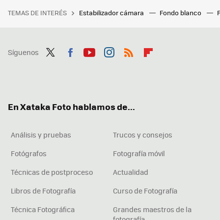
TEMAS DE INTERÉS
Estabilizador cámara
Fondo blanco
Síguenos
Twit
Fac
You
Inst
RSS
Flip
ter
ebo
tub
agr
boa
ok
e
am
rd
En Xataka Foto hablamos de...
Análisis y pruebas
Trucos y consejos
Fotógrafos
Fotografía móvil
Técnicas de postproceso
Actualidad
Libros de Fotografía
Curso de Fotografía
Técnica Fotográfica
Grandes maestros de la
fotografía