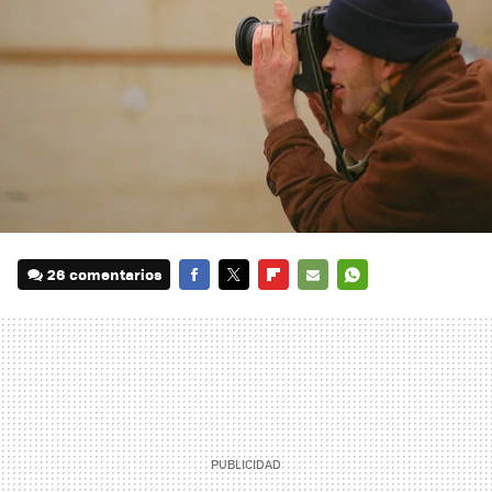
26 comentarios
FACEBOOK
TWITTER
FLIPBOARD
E-
WHATSAPP
MAIL