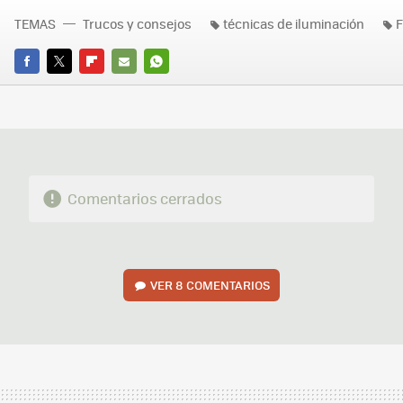
TEMAS
Trucos y consejos
técnicas de iluminación
F
FACEBOOK
TWITTER
FLIPBOARD
E-
WHATSAPP
MAIL
Comentarios cerrados
VER
8 COMENTARIOS