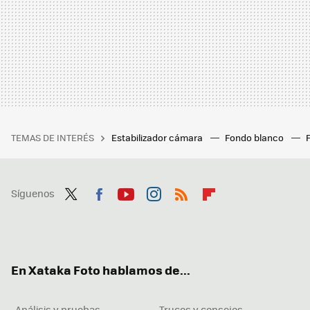
TEMAS DE INTERÉS
Estabilizador cámara
Fondo blanco
Síguenos
Twit
Fac
You
Inst
RSS
Flip
ter
ebo
tub
agr
boa
ok
e
am
rd
En Xataka Foto hablamos de...
Análisis y pruebas
Trucos y consejos