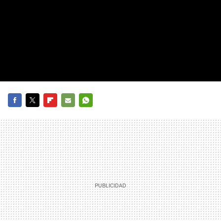
FACEBOOK
TWITTER
FLIPBOARD
E-
WHATSAPP
MAIL