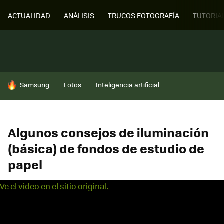
ACTUALIDAD
ANÁLISIS
TRUCOS FOTOGRAFÍA
TUTORIA
HOY SE HABLA DE
Samsung
Fotos
Inteligencia artificial
Algunos consejos de iluminación
(básica) de fondos de estudio de
papel
Ve el video en el sitio original.