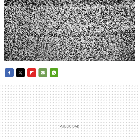
FACEBOOK
TWITTER
FLIPBOARD
E-
WHATSAPP
MAIL