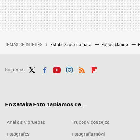
TEMAS DE INTERÉS
Estabilizador cámara
Fondo blanco
Síguenos
Twit
Fac
You
Inst
RSS
Flip
ter
ebo
tub
agr
boa
ok
e
am
rd
En Xataka Foto hablamos de...
Análisis y pruebas
Trucos y consejos
Fotógrafos
Fotografía móvil