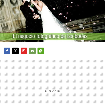
FACEBOOK
TWITTER
FLIPBOARD
E-
WHATSAPP
MAIL