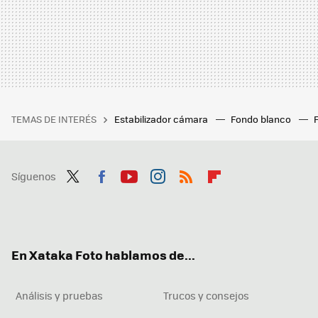
TEMAS DE INTERÉS
Estabilizador cámara
Fondo blanco
Síguenos
Twit
Fac
You
Inst
RSS
Flip
ter
ebo
tub
agr
boa
ok
e
am
rd
En Xataka Foto hablamos de...
Análisis y pruebas
Trucos y consejos