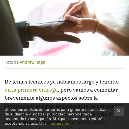
Foto de
Andrew Itaga
De temas técnicos ya hablamos largo y tendido
en la primera entrega
, pero vamos a comentar
brevemente algunos aspectos sobre la
iluminación porque, seguramente,
la ceremonia
Utilizamos cookies de terceros para generar estadísticas
será el momento más complicado
de todo el
de audiencia y mostrar publicidad personalizada
analizando tu navegación. Si sigues navegando estarás
reportaje en este sentido. De hecho, como
aceptando su uso.
Más información