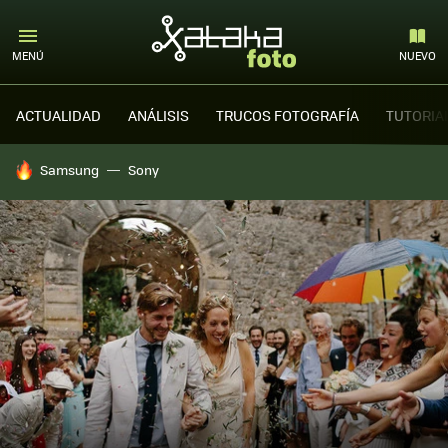
MENÚ
NUEVO
ACTUALIDAD
ANÁLISIS
TRUCOS FOTOGRAFÍA
TUTORIA
HOY SE HABLA DE
Samsung
Sony