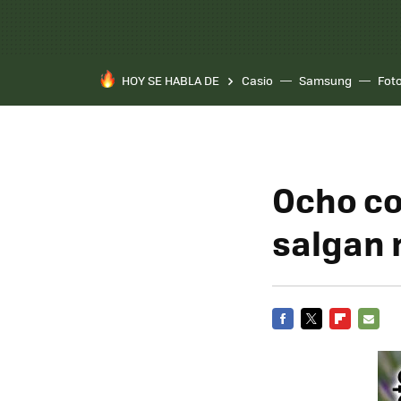
HOY SE HABLA DE
Casio
Samsung
Fot
Ocho co
salgan
FACEBOOK
TWITTER
FLIPBOARD
E-
MAIL