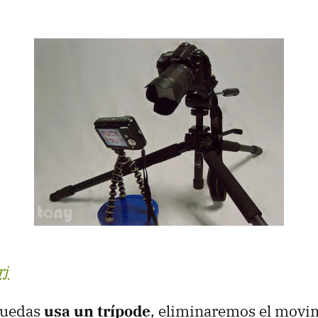
rj
puedas
usa un trípode
, eliminaremos el movi