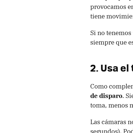
provocamos en 
tiene movimien
Si no tenemos
siempre que es
2. Usa el
Como compleme
de disparo
. S
toma, menos m
Las cámaras n
segundos). Pod