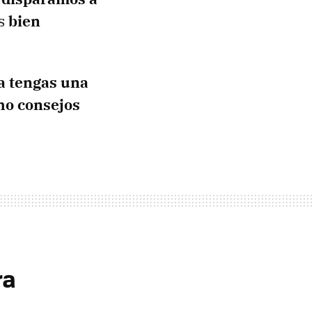
os
bien
a tengas una
ho consejos
ra