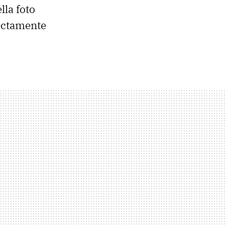
lla foto
fectamente