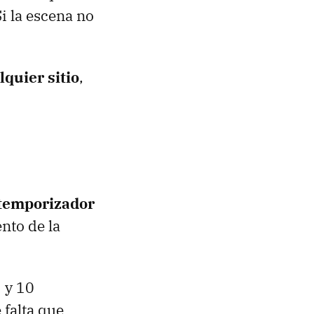
i la escena no
lquier sitio
,
 temporizador
nto de la
 y 10
 falta que